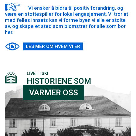
Vi ønsker å bidra til positiv forandring, og
være en støttespiller for lokal engasjement. Vi tror at
med felles innsats kan vi forme byen vi alle er stolte
av, og skape et sted som blomstrer for alle som bor
her.
LES MER OM HVEM VI ER
LIVET I SKI
HISTORIENE SOM
VARMER OSS