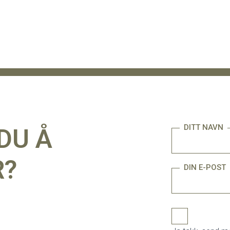
DITT NAVN
DU Å
R?
DIN E-POST