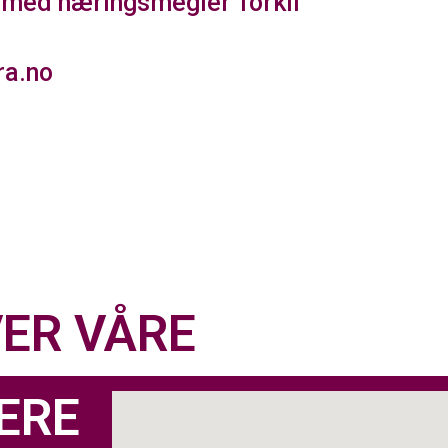
t med næringsmegler Torkil
ra.no
ER VÅRE
ERE