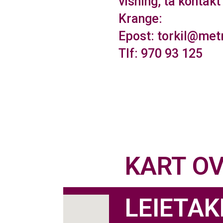
visning, ta kontak
Krange:
Epost: torkil@met
Tlf: 970 93 125
KART OV
LEIETAK