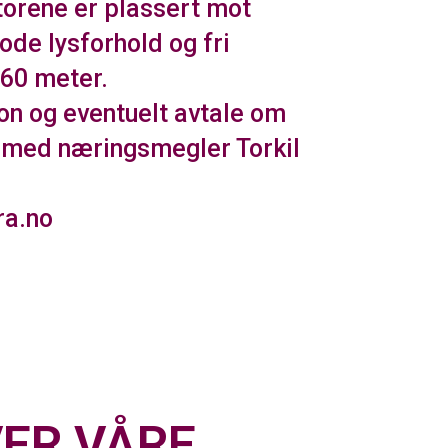
torene er plassert mot
de lysforhold og fri
.60 meter.
on og eventuelt avtale om
t med næringsmegler Torkil
ra.no
ER VÅRE