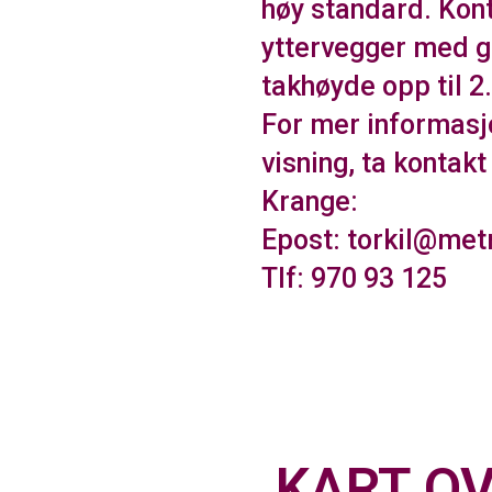
høy standard. Kon
yttervegger med go
takhøyde opp til 2
For mer informasj
visning, ta kontak
Krange:
Epost: torkil@met
Tlf: 970 93 125
KART OV